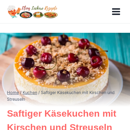
Skip
to
content
Home
/
Kuchen
/
Saftiger Käsekuchen mit Kirschen und
Streuseln
Saftiger Käsekuchen mit
Kirschen und Streuseln