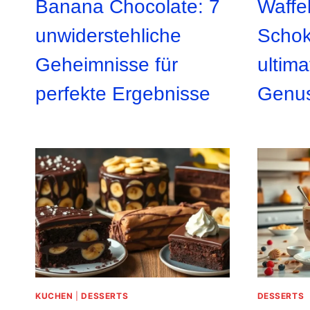
Banana Chocolate: 7
Waffe
unwiderstehliche
Schok
Geheimnisse für
ultima
perfekte Ergebnisse
Genu
KUCHEN
|
DESSERTS
DESSERTS