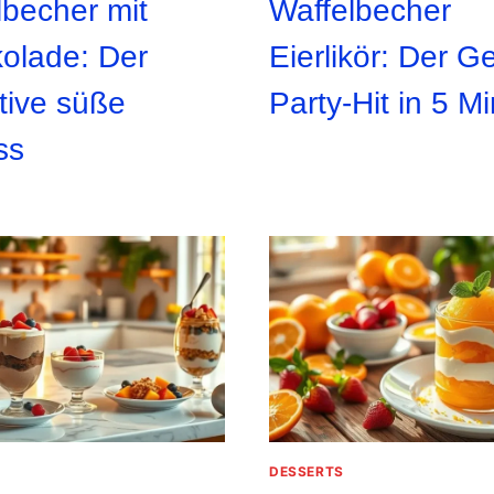
lbecher mit
Waffelbecher
olade: Der
Eierlikör: Der G
tive süße
Party-Hit in 5 M
ss
DESSERTS