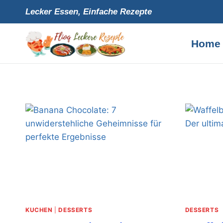
Skip
Lecker Essen, Einfache Rezepte
to
content
Home
KUCHEN
|
DESSERTS
DESSERTS