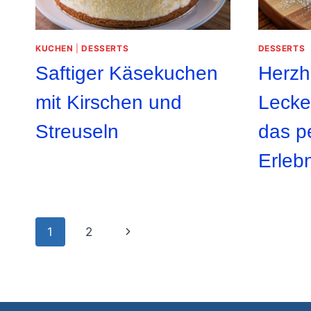
KUCHEN
|
DESSERTS
DESSERTS
Saftiger Käsekuchen
Herzh
mit Kirschen und
Lecke
Streuseln
das pe
Erlebn
Page
Next
1
2
navigation
Page