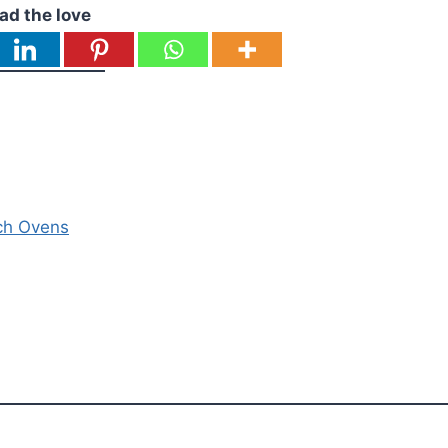
ad the love
ch Ovens